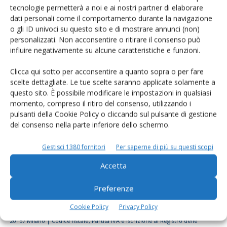
tecnologie permetterà a noi e ai nostri partner di elaborare
Rimani aggiornato sul mondo
dati personali come il comportamento durante la navigazione
dell’agricoltura
o gli ID univoci su questo sito e di mostrare annunci (non)
personalizzati. Non acconsentire o ritirare il consenso può
influire negativamente su alcune caratteristiche e funzioni.
Iscriviti alle nostre newsletter
Clicca qui sotto per acconsentire a quanto sopra o per fare
scelte dettagliate. Le tue scelte saranno applicate solamente a
questo sito. È possibile modificare le impostazioni in qualsiasi
momento, compreso il ritiro del consenso, utilizzando i
pulsanti della Cookie Policy o cliccando sul pulsante di gestione
del consenso nella parte inferiore dello schermo.
Gestisci 1380 fornitori
Per saperne di più su questi scopi
Accetta
Preferenze
Cookie Policy
Privacy Policy
© Tecniche Nuove Spa. Tutti i diritti riservati. Sede legale Via Eritrea 21 -
20157 Milano | Codice fiscale, Partita IVA e Iscrizione al Registro delle