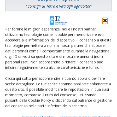
I consigli di Terra e Vita agli agricoltori
Cerca adesso
Per fornire le migliori esperienze, noi e i nostri partner
utilizziamo tecnologie come i cookie per memorizzare e/o
accedere alle informazioni del dispositivo. Il consenso a queste
tecnologie permetterà a noi e ai nostri partner di elaborare
dati personali come il comportamento durante la navigazione
o gli ID univoci su questo sito e di mostrare annunci (non)
personalizzati. Non acconsentire o ritirare il consenso può
influire negativamente su alcune caratteristiche e funzioni.
Clicca qui sotto per acconsentire a quanto sopra o per fare
scelte dettagliate. Le tue scelte saranno applicate solamente a
Rimani aggiornato sul mondo
questo sito. È possibile modificare le impostazioni in qualsiasi
momento, compreso il ritiro del consenso, utilizzando i
dell’agricoltura
pulsanti della Cookie Policy o cliccando sul pulsante di gestione
del consenso nella parte inferiore dello schermo.
Iscriviti alle nostre newsletter