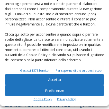
tecnologie permetterà a noi e ai nostri partner di elaborare
Rimani aggiornato sul mondo
dati personali come il comportamento durante la navigazione
dell’agricoltura
o gli ID univoci su questo sito e di mostrare annunci (non)
personalizzati. Non acconsentire o ritirare il consenso può
influire negativamente su alcune caratteristiche e funzioni.
Iscriviti alle nostre newsletter
Clicca qui sotto per acconsentire a quanto sopra o per fare
scelte dettagliate. Le tue scelte saranno applicate solamente a
questo sito. È possibile modificare le impostazioni in qualsiasi
momento, compreso il ritiro del consenso, utilizzando i
pulsanti della Cookie Policy o cliccando sul pulsante di gestione
del consenso nella parte inferiore dello schermo.
Gestisci 1378 fornitori
Per saperne di più su questi scopi
Accetta
Preferenze
Cookie Policy
Privacy Policy
© Tecniche Nuove Spa. Tutti i diritti riservati. Sede legale Via Eritrea 21 -
20157 Milano | Codice fiscale, Partita IVA e Iscrizione al Registro delle