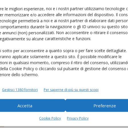
re le migliori esperienze, noi e i nostri partner utilizziamo tecnologie
er memorizzare e/o accedere alle informazioni del dispositivo. Il con
ecnologie permetterà a noi e ai nostri partner di elaborare dati person
comportamento durante la navigazione o gli ID univoci su questo sito 
 annunci (non) personalizzati. Non acconsentire o ritirare il consens
 negativamente su alcune caratteristiche e funzioni.
ui sotto per acconsentire a quanto sopra o per fare scelte dettagliate.
A Nova Filiera mais e zootecnia di
aranno applicate solamente a questo sito. È possibile modificare le
precisione parlano gli esperti...
ioni in qualsiasi momento, compreso il ritiro del consenso, utilizzand
 della Cookie Policy o cliccando sul pulsante di gestione del consenso 
Di
Mary Mattiaccio
18 Agosto 2018
feriore dello schermo.
Gestisci 1380 fornitori
Per saperne di più su questi scopi
Accetta
Preferenze
Cookie Policy
Privacy Policy