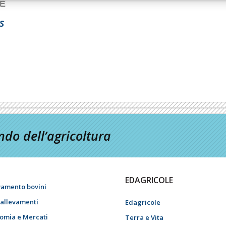
s
do dell’agricoltura
EDAGRICOLE
vamento bovini
i allevamenti
Edagricole
omia e Mercati
Terra e Vita