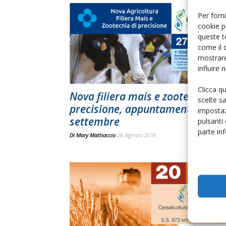
Per forni
cookie p
queste t
come il 
mostrare
influire
Clicca q
Nova filiera mais e zootecnia di
scelte s
precisione, appuntamento a
impostaz
settembre
pulsanti
parte in
Di
Mary Mattiaccio
28 Agosto 2018