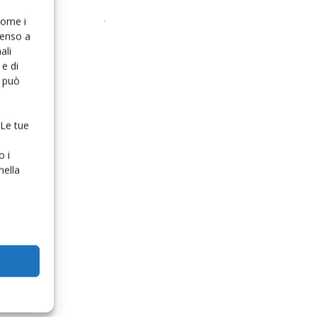
 come i
senso a
ali
e di
o può
 Le tue
o i
nella