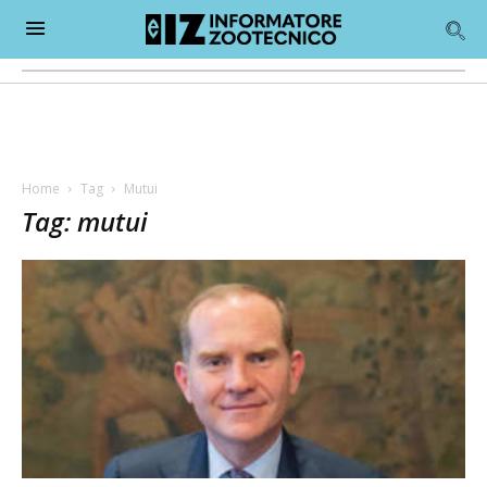
Home
Tag
Mutui
Tag: mutui