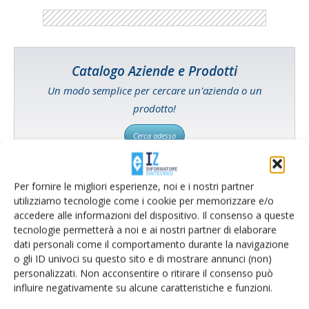
Catalogo Aziende e Prodotti
Un modo semplice per cercare un'azienda o un
prodotto!
Cerca adesso
Per fornire le migliori esperienze, noi e i nostri partner
utilizziamo tecnologie come i cookie per memorizzare e/o
L'Esperto risponde
accedere alle informazioni del dispositivo. Il consenso a queste
tecnologie permetterà a noi e ai nostri partner di elaborare
I consigli di Terra e Vita agli agricoltori
dati personali come il comportamento durante la navigazione
o gli ID univoci su questo sito e di mostrare annunci (non)
Cerca adesso
personalizzati. Non acconsentire o ritirare il consenso può
influire negativamente su alcune caratteristiche e funzioni.