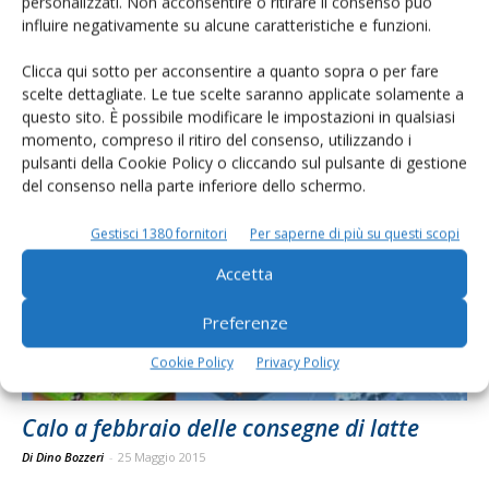
personalizzati. Non acconsentire o ritirare il consenso può
influire negativamente su alcune caratteristiche e funzioni.
Clicca qui sotto per acconsentire a quanto sopra o per fare
scelte dettagliate. Le tue scelte saranno applicate solamente a
La campagna latte si chiude in aumento
questo sito. È possibile modificare le impostazioni in qualsiasi
Di Stefano Boccoli
-
5 Giugno 2015
momento, compreso il ritiro del consenso, utilizzando i
pulsanti della Cookie Policy o cliccando sul pulsante di gestione
del consenso nella parte inferiore dello schermo.
Gestisci 1380 fornitori
Per saperne di più su questi scopi
Accetta
Preferenze
Cookie Policy
Privacy Policy
Calo a febbraio delle consegne di latte
Di Dino Bozzeri
-
25 Maggio 2015