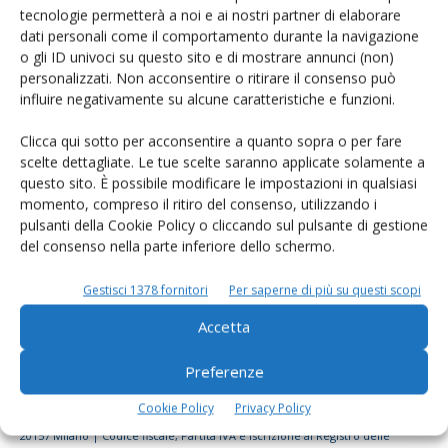
tecnologie permetterà a noi e ai nostri partner di elaborare
Rimani aggiornato sul mondo
dati personali come il comportamento durante la navigazione
dell’agricoltura
o gli ID univoci su questo sito e di mostrare annunci (non)
personalizzati. Non acconsentire o ritirare il consenso può
influire negativamente su alcune caratteristiche e funzioni.
Iscriviti alle nostre newsletter
Clicca qui sotto per acconsentire a quanto sopra o per fare
scelte dettagliate. Le tue scelte saranno applicate solamente a
questo sito. È possibile modificare le impostazioni in qualsiasi
momento, compreso il ritiro del consenso, utilizzando i
pulsanti della Cookie Policy o cliccando sul pulsante di gestione
del consenso nella parte inferiore dello schermo.
Gestisci 1378 fornitori
Per saperne di più su questi scopi
Accetta
Preferenze
Cookie Policy
Privacy Policy
© Tecniche Nuove Spa. Tutti i diritti riservati. Sede legale Via Eritrea 21 -
20157 Milano | Codice fiscale, Partita IVA e Iscrizione al Registro delle