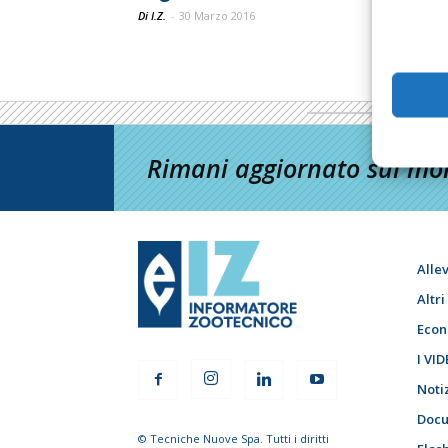
Di I.Z.
-
30 Marzo 2016
Rimani aggiornato sul mon
Alle
Altr
Econ
I VID
Noti
Docu
© Tecniche Nuove Spa. Tutti i diritti