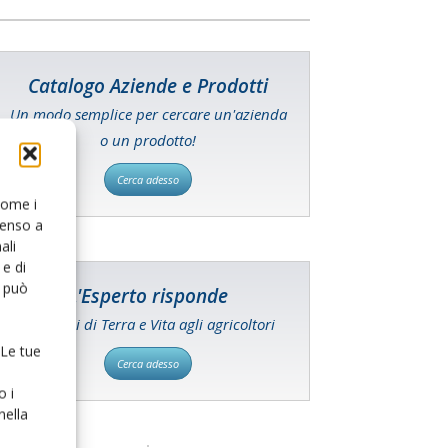
Catalogo Aziende e Prodotti
Un modo semplice per cercare un'azienda
o un prodotto!
Cerca adesso
 come i
senso a
ali
e di
o può
L'Esperto risponde
I consigli di Terra e Vita agli agricoltori
 Le tue
Cerca adesso
o i
nella