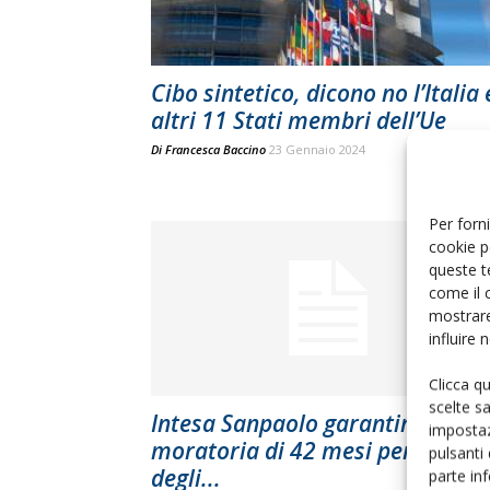
Cibo sintetico, dicono no l’Italia 
altri 11 Stati membri dell’Ue
Di
Francesca Baccino
23 Gennaio 2024
Per forni
cookie p
queste t
come il 
mostrare
influire
Clicca q
scelte s
Intesa Sanpaolo garantirà
impostaz
moratoria di 42 mesi per i mutu
pulsanti
degli...
parte in