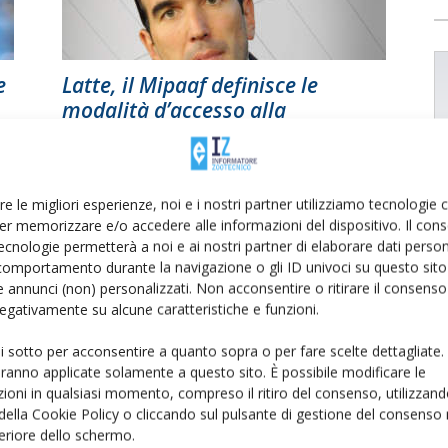
e
Latte, il Mipaaf definisce le
modalità d’accesso alla
moratoria dei debiti
Di
Giorgio Setti
17 Maggio 2016
re le migliori esperienze, noi e i nostri partner utilizziamo tecnologie
er memorizzare e/o accedere alle informazioni del dispositivo. Il con
ecnologie permetterà a noi e ai nostri partner di elaborare dati person
comportamento durante la navigazione o gli ID univoci su questo sito 
 annunci (non) personalizzati. Non acconsentire o ritirare il consens
 negativamente su alcune caratteristiche e funzioni.
ui sotto per acconsentire a quanto sopra o per fare scelte dettagliate.
aranno applicate solamente a questo sito. È possibile modificare le
Moratoria di 30 mesi sui mutui
ioni in qualsiasi momento, compreso il ritiro del consenso, utilizzand
i
degli allevatori, firmato accordo
 della Cookie Policy o cliccando sul pulsante di gestione del consenso 
tra...
feriore dello schermo.