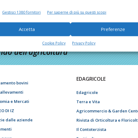
Di
Giorgio Setti
16 Marzo 2016
Gestisci 1380 fornitori
Per saperne di più su questi scopi
Accetta
Preferenze
Cookie Policy
Privacy Policy
do dell’agricoltura
EDAGRICOLE
vamento bovini
i allevamenti
Edagricole
omia e Mercati
Terra e Vita
EO DI IZ
Agricommercio & Garden Cent
zie dalle aziende
Rivista di Orticoltura e Floricol
menti
Il Contoterzista