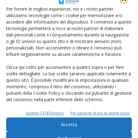
Per fornire le migliori esperienze, noi e i nostri partner
utilizziamo tecnologie come i cookie per memorizzare e/o
accedere alle informazioni del dispositivo. Il consenso a queste
tecnologie permetterà a noi e ai nostri partner di elaborare
dati personali come il comportamento durante la navigazione
o gli ID univoci su questo sito e di mostrare annunci (non)
personalizzati. Non acconsentire o ritirare il consenso può
Milkrite Interpuls: AcrSmart Mmv
influire negativamente su alcune caratteristiche e funzioni.
controlla stacco, pulsazione, produzione
Clicca qui sotto per acconsentire a quanto sopra o per fare
Di
Barbara Gamberini
14 Luglio 2016
scelte dettagliate. Le tue scelte saranno applicate solamente a
questo sito. È possibile modificare le impostazioni in qualsiasi
momento, compreso il ritiro del consenso, utilizzando i
E-magazine
pulsanti della Cookie Policy o cliccando sul pulsante di gestione
del consenso nella parte inferiore dello schermo.
Tecniche, prodotti e servizi dalle aziende
Gestisci 1378 fornitori
Per saperne di più su questi scopi
Accetta