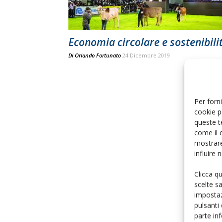
Economia circolare e sostenibili
Di
Orlando Fortunato
24 Dicembre 2019
Per forni
cookie p
queste t
come il 
mostrare
influire
Clicca q
scelte s
impostaz
pulsanti
parte in