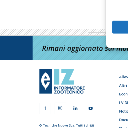
Rimani aggiornato sul mon
Alle
Altr
Econ
I VID
Noti
Docu
© Tecniche Nuove Spa. Tutti i diritti