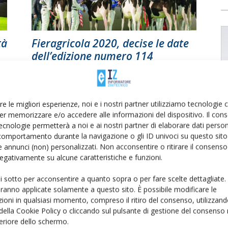
tà
Fieragricola 2020, decise le date
dell’edizione numero 114
Di
Redazione Informatore Zootecnico
29 Maggio 2018
re le migliori esperienze, noi e i nostri partner utilizziamo tecnologie
er memorizzare e/o accedere alle informazioni del dispositivo. Il con
ecnologie permetterà a noi e ai nostri partner di elaborare dati person
comportamento durante la navigazione o gli ID univoci su questo sito 
 annunci (non) personalizzati. Non acconsentire o ritirare il consens
 negativamente su alcune caratteristiche e funzioni.
ui sotto per acconsentire a quanto sopra o per fare scelte dettagliate.
aranno applicate solamente a questo sito. È possibile modificare le
ioni in qualsiasi momento, compreso il ritiro del consenso, utilizzand
 della Cookie Policy o cliccando sul pulsante di gestione del consenso 
feriore dello schermo.