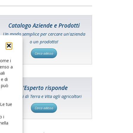
Catalogo Aziende e Prodotti
Un modo semplice per cercare un'azienda
o un prodotto!
Cerca adesso
 come i
senso a
ali
e di
o può
L'Esperto risponde
I consigli di Terra e Vita agli agricoltori
 Le tue
Cerca adesso
o i
nella