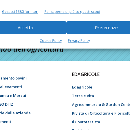
Gestisci 1380 fornitori
Per saperne di più su questi scopi
Accetta
Preferenze
Cookie Policy
Privacy Policy
do dell’agricoltura
EDAGRICOLE
vamento bovini
i allevamenti
Edagricole
omia e Mercati
Terra e Vita
EO DI IZ
Agricommercio & Garden Cent
zie dalle aziende
Rivista di Orticoltura e Floricol
menti
Il Contoterzista