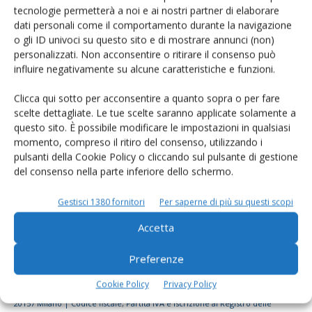
tecnologie permetterà a noi e ai nostri partner di elaborare
Rimani aggiornato sul mondo
dati personali come il comportamento durante la navigazione
dell’agricoltura
o gli ID univoci su questo sito e di mostrare annunci (non)
personalizzati. Non acconsentire o ritirare il consenso può
influire negativamente su alcune caratteristiche e funzioni.
Iscriviti alle nostre newsletter
Clicca qui sotto per acconsentire a quanto sopra o per fare
scelte dettagliate. Le tue scelte saranno applicate solamente a
questo sito. È possibile modificare le impostazioni in qualsiasi
momento, compreso il ritiro del consenso, utilizzando i
pulsanti della Cookie Policy o cliccando sul pulsante di gestione
del consenso nella parte inferiore dello schermo.
Gestisci 1380 fornitori
Per saperne di più su questi scopi
Accetta
Preferenze
Cookie Policy
Privacy Policy
© Tecniche Nuove Spa. Tutti i diritti riservati. Sede legale Via Eritrea 21 -
20157 Milano | Codice fiscale, Partita IVA e Iscrizione al Registro delle