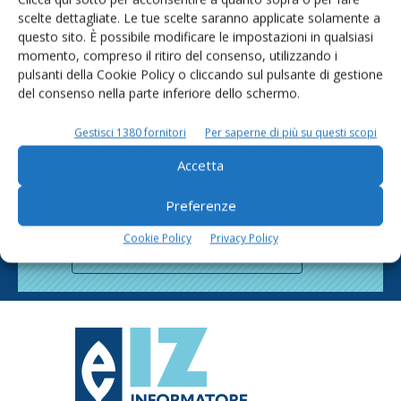
scelte dettagliate. Le tue scelte saranno applicate solamente a
questo sito. È possibile modificare le impostazioni in qualsiasi
momento, compreso il ritiro del consenso, utilizzando i
pulsanti della Cookie Policy o cliccando sul pulsante di gestione
del consenso nella parte inferiore dello schermo.
Gestisci 1380 fornitori
Per saperne di più su questi scopi
Rimani aggiornato sul mondo
Accetta
dell’agricoltura
Preferenze
Cookie Policy
Privacy Policy
Iscriviti alle nostre newsletter