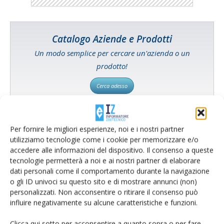
Catalogo Aziende e Prodotti
Un modo semplice per cercare un'azienda o un
prodotto!
Cerca adesso
Per fornire le migliori esperienze, noi e i nostri partner
utilizziamo tecnologie come i cookie per memorizzare e/o
L'Esperto risponde
accedere alle informazioni del dispositivo. Il consenso a queste
I consigli di Terra e Vita agli agricoltori
tecnologie permetterà a noi e ai nostri partner di elaborare
dati personali come il comportamento durante la navigazione
Cerca adesso
o gli ID univoci su questo sito e di mostrare annunci (non)
personalizzati. Non acconsentire o ritirare il consenso può
influire negativamente su alcune caratteristiche e funzioni.
Clicca qui sotto per acconsentire a quanto sopra o per fare