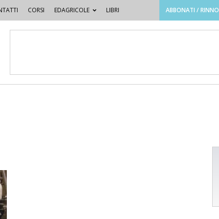
TATTI
CORSI
EDAGRICOLE
LIBRI
ABBONATI / RINN