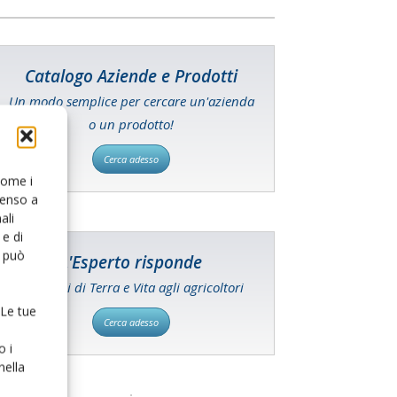
Catalogo Aziende e Prodotti
Un modo semplice per cercare un'azienda
o un prodotto!
Cerca adesso
 come i
senso a
ali
e di
o può
L'Esperto risponde
I consigli di Terra e Vita agli agricoltori
 Le tue
Cerca adesso
o i
nella