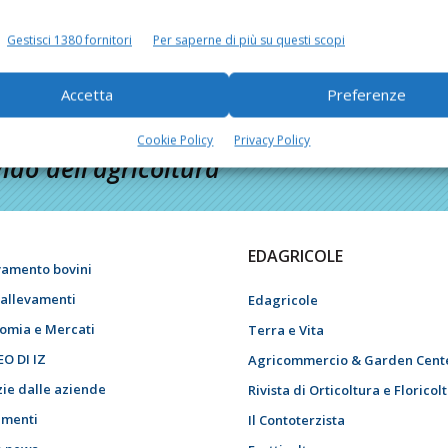
Gestisci 1380 fornitori
Per saperne di più su questi scopi
Accetta
Preferenze
Cookie Policy
Privacy Policy
do dell’agricoltura
EDAGRICOLE
vamento bovini
i allevamenti
Edagricole
omia e Mercati
Terra e Vita
EO DI IZ
Agricommercio & Garden Cent
zie dalle aziende
Rivista di Orticoltura e Floricol
menti
Il Contoterzista