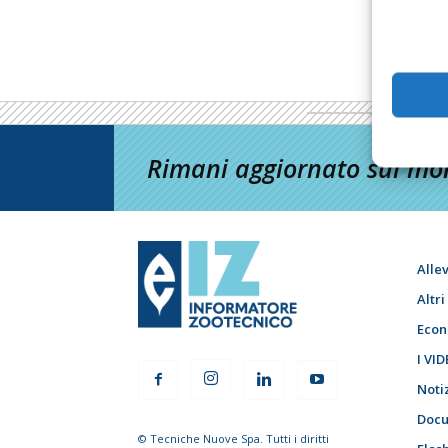
Rimani aggiornato sul mon
Alle
Altr
Econ
I VID
Noti
Docu
© Tecniche Nuove Spa. Tutti i diritti