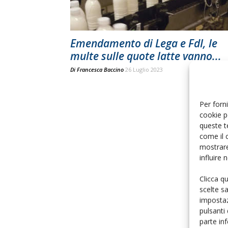
Emendamento di Lega e FdI, le
multe sulle quote latte vanno...
Di
Francesca Baccino
26 Luglio 2023
Per forni
cookie p
queste t
come il 
mostrare
influire
Clicca q
scelte s
impostaz
pulsanti
parte in