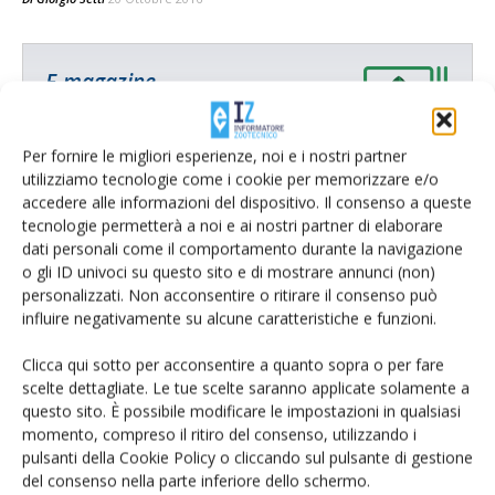
E-magazine
Tecniche, prodotti e servizi dalle aziende
Per fornire le migliori esperienze, noi e i nostri partner
utilizziamo tecnologie come i cookie per memorizzare e/o
accedere alle informazioni del dispositivo. Il consenso a queste
tecnologie permetterà a noi e ai nostri partner di elaborare
dati personali come il comportamento durante la navigazione
o gli ID univoci su questo sito e di mostrare annunci (non)
personalizzati. Non acconsentire o ritirare il consenso può
influire negativamente su alcune caratteristiche e funzioni.
Catalogo Aziende e Prodotti
Un modo semplice per cercare un'azienda o un
Clicca qui sotto per acconsentire a quanto sopra o per fare
prodotto!
scelte dettagliate. Le tue scelte saranno applicate solamente a
questo sito. È possibile modificare le impostazioni in qualsiasi
Cerca adesso
momento, compreso il ritiro del consenso, utilizzando i
pulsanti della Cookie Policy o cliccando sul pulsante di gestione
del consenso nella parte inferiore dello schermo.