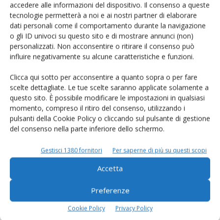
accedere alle informazioni del dispositivo. Il consenso a queste
tecnologie permetterà a noi e ai nostri partner di elaborare
Rimani aggiornato sul mondo
dati personali come il comportamento durante la navigazione
o gli ID univoci su questo sito e di mostrare annunci (non)
dell’agricoltura
personalizzati. Non acconsentire o ritirare il consenso può
influire negativamente su alcune caratteristiche e funzioni.
Iscriviti alle nostre newsletter
Clicca qui sotto per acconsentire a quanto sopra o per fare
scelte dettagliate. Le tue scelte saranno applicate solamente a
questo sito. È possibile modificare le impostazioni in qualsiasi
momento, compreso il ritiro del consenso, utilizzando i
pulsanti della Cookie Policy o cliccando sul pulsante di gestione
del consenso nella parte inferiore dello schermo.
Gestisci 1380 fornitori
Per saperne di più su questi scopi
Accetta
Preferenze
Cookie Policy
Privacy Policy