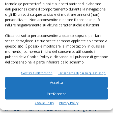
tecnologie permetterà a noi e ai nostri partner di elaborare
Rimani aggiornato sul mondo
dati personali come il comportamento durante la navigazione
dell’agricoltura
o gli ID univoci su questo sito e di mostrare annunci (non)
personalizzati. Non acconsentire o ritirare il consenso può
influire negativamente su alcune caratteristiche e funzioni.
Iscriviti alle nostre newsletter
Clicca qui sotto per acconsentire a quanto sopra o per fare
scelte dettagliate. Le tue scelte saranno applicate solamente a
questo sito. È possibile modificare le impostazioni in qualsiasi
momento, compreso il ritiro del consenso, utilizzando i
pulsanti della Cookie Policy o cliccando sul pulsante di gestione
del consenso nella parte inferiore dello schermo.
Gestisci 1380 fornitori
Per saperne di più su questi scopi
Accetta
Preferenze
Cookie Policy
Privacy Policy
© Tecniche Nuove Spa. Tutti i diritti riservati. Sede legale Via Eritrea 21 -
20157 Milano | Codice fiscale, Partita IVA e Iscrizione al Registro delle