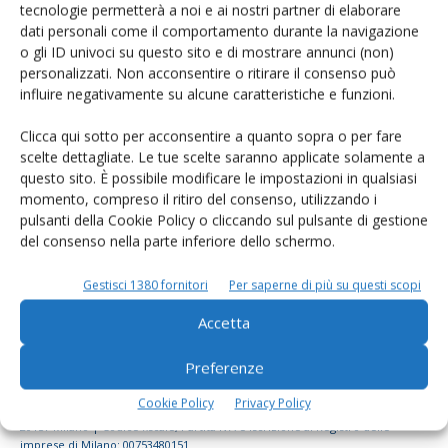
Rimani aggiornato sul mondo
tecnologie permetterà a noi e ai nostri partner di elaborare
dati personali come il comportamento durante la navigazione
dell’agricoltura
o gli ID univoci su questo sito e di mostrare annunci (non)
personalizzati. Non acconsentire o ritirare il consenso può
influire negativamente su alcune caratteristiche e funzioni.
Iscriviti alle nostre newsletter
Clicca qui sotto per acconsentire a quanto sopra o per fare
scelte dettagliate. Le tue scelte saranno applicate solamente a
questo sito. È possibile modificare le impostazioni in qualsiasi
momento, compreso il ritiro del consenso, utilizzando i
pulsanti della Cookie Policy o cliccando sul pulsante di gestione
del consenso nella parte inferiore dello schermo.
Gestisci 1380 fornitori
Per saperne di più su questi scopi
Accetta
Preferenze
Cookie Policy
Privacy Policy
© Tecniche Nuove Spa. Tutti i diritti riservati. Sede legale Via Eritrea 21 -
20157 Milano | Codice fiscale, Partita IVA e Iscrizione al Registro delle
imprese di Milano: 00753480151