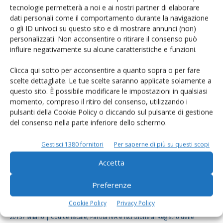
tecnologie permetterà a noi e ai nostri partner di elaborare
Rimani aggiornato sul mondo
dati personali come il comportamento durante la navigazione
dell’agricoltura
o gli ID univoci su questo sito e di mostrare annunci (non)
personalizzati. Non acconsentire o ritirare il consenso può
influire negativamente su alcune caratteristiche e funzioni.
Iscriviti alle nostre newsletter
Clicca qui sotto per acconsentire a quanto sopra o per fare
scelte dettagliate. Le tue scelte saranno applicate solamente a
questo sito. È possibile modificare le impostazioni in qualsiasi
momento, compreso il ritiro del consenso, utilizzando i
pulsanti della Cookie Policy o cliccando sul pulsante di gestione
del consenso nella parte inferiore dello schermo.
Gestisci 1380 fornitori
Per saperne di più su questi scopi
Accetta
Preferenze
Cookie Policy
Privacy Policy
© Tecniche Nuove Spa. Tutti i diritti riservati. Sede legale Via Eritrea 21 -
20157 Milano | Codice fiscale, Partita IVA e Iscrizione al Registro delle