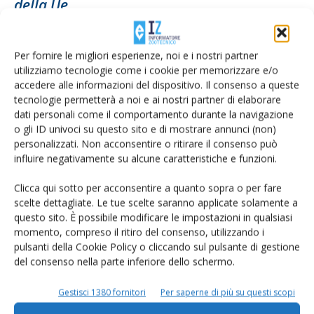
della Ue
Di Stefano Boccoli
-
9 Novembre 2016
Per fornire le migliori esperienze, noi e i nostri partner
utilizziamo tecnologie come i cookie per memorizzare e/o
accedere alle informazioni del dispositivo. Il consenso a queste
tecnologie permetterà a noi e ai nostri partner di elaborare
dati personali come il comportamento durante la navigazione
o gli ID univoci su questo sito e di mostrare annunci (non)
personalizzati. Non acconsentire o ritirare il consenso può
influire negativamente su alcune caratteristiche e funzioni.
Clicca qui sotto per acconsentire a quanto sopra o per fare
scelte dettagliate. Le tue scelte saranno applicate solamente a
Annuncio della Coldiretti: storico via libera
questo sito. È possibile modificare le impostazioni in qualsiasi
Ue all’etichetta made in Italy...
momento, compreso il ritiro del consenso, utilizzando i
pulsanti della Cookie Policy o cliccando sul pulsante di gestione
Di
Giorgio Setti
14 Ottobre 2016
del consenso nella parte inferiore dello schermo.
Gestisci 1380 fornitori
Per saperne di più su questi scopi