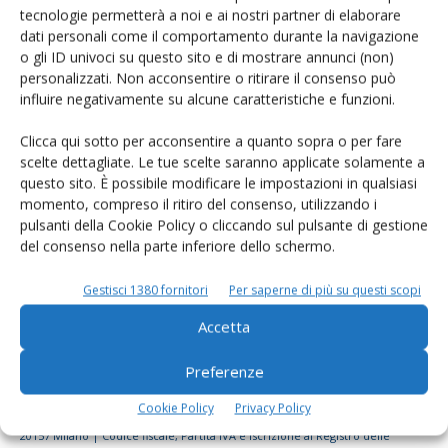
tecnologie permetterà a noi e ai nostri partner di elaborare
Rimani aggiornato sul mondo
dati personali come il comportamento durante la navigazione
dell’agricoltura
o gli ID univoci su questo sito e di mostrare annunci (non)
personalizzati. Non acconsentire o ritirare il consenso può
influire negativamente su alcune caratteristiche e funzioni.
Iscriviti alle nostre newsletter
Clicca qui sotto per acconsentire a quanto sopra o per fare
scelte dettagliate. Le tue scelte saranno applicate solamente a
questo sito. È possibile modificare le impostazioni in qualsiasi
momento, compreso il ritiro del consenso, utilizzando i
pulsanti della Cookie Policy o cliccando sul pulsante di gestione
del consenso nella parte inferiore dello schermo.
Gestisci 1380 fornitori
Per saperne di più su questi scopi
Accetta
Preferenze
Cookie Policy
Privacy Policy
© Tecniche Nuove Spa. Tutti i diritti riservati. Sede legale Via Eritrea 21 -
20157 Milano | Codice fiscale, Partita IVA e Iscrizione al Registro delle