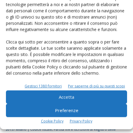
tecnologie permetterà a noi e ai nostri partner di elaborare
Rimani aggiornato sul mondo
dati personali come il comportamento durante la navigazione
dell’agricoltura
o gli ID univoci su questo sito e di mostrare annunci (non)
personalizzati. Non acconsentire o ritirare il consenso può
influire negativamente su alcune caratteristiche e funzioni.
Iscriviti alle nostre newsletter
Clicca qui sotto per acconsentire a quanto sopra o per fare
scelte dettagliate. Le tue scelte saranno applicate solamente a
questo sito. È possibile modificare le impostazioni in qualsiasi
momento, compreso il ritiro del consenso, utilizzando i
pulsanti della Cookie Policy o cliccando sul pulsante di gestione
del consenso nella parte inferiore dello schermo.
Gestisci 1380 fornitori
Per saperne di più su questi scopi
Accetta
Preferenze
Cookie Policy
Privacy Policy
© Tecniche Nuove Spa. Tutti i diritti riservati. Sede legale Via Eritrea 21 -
20157 Milano | Codice fiscale, Partita IVA e Iscrizione al Registro delle