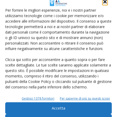
Per fornire le migliori esperienze, noi e i nostri partner
utilizziamo tecnologie come i cookie per memorizzare e/o
accedere alle informazioni del dispositivo. Il consenso a queste
tecnologie permetterà a noi e ai nostri partner di elaborare
dati personali come il comportamento durante la navigazione
o gli ID univoci su questo sito e di mostrare annunci (non)
personalizzati. Non acconsentire o ritirare il consenso può
influire negativamente su alcune caratteristiche e funzioni.
Clicca qui sotto per acconsentire a quanto sopra o per fare
scelte dettagliate. Le tue scelte saranno applicate solamente a
questo sito. È possibile modificare le impostazioni in qualsiasi
momento, compreso il ritiro del consenso, utilizzando i
pulsanti della Cookie Policy o cliccando sul pulsante di gestione
Ammasso formaggi, ok Ue a 12mila
del consenso nella parte inferiore dello schermo.
tonnellate
Di Stefano Boccoli
-
24 Novembre 2015
Gestisci 1378 fornitori
Per saperne di più su questi scopi
Accetta