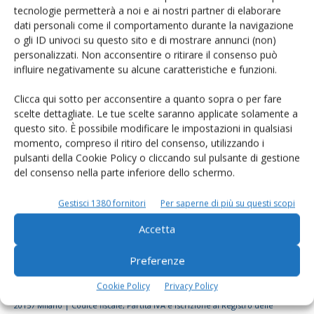
tecnologie permetterà a noi e ai nostri partner di elaborare
Rimani aggiornato sul mondo
dati personali come il comportamento durante la navigazione
dell’agricoltura
o gli ID univoci su questo sito e di mostrare annunci (non)
personalizzati. Non acconsentire o ritirare il consenso può
influire negativamente su alcune caratteristiche e funzioni.
Iscriviti alle nostre newsletter
Clicca qui sotto per acconsentire a quanto sopra o per fare
scelte dettagliate. Le tue scelte saranno applicate solamente a
questo sito. È possibile modificare le impostazioni in qualsiasi
momento, compreso il ritiro del consenso, utilizzando i
pulsanti della Cookie Policy o cliccando sul pulsante di gestione
del consenso nella parte inferiore dello schermo.
Gestisci 1380 fornitori
Per saperne di più su questi scopi
Accetta
Preferenze
Cookie Policy
Privacy Policy
© Tecniche Nuove Spa. Tutti i diritti riservati. Sede legale Via Eritrea 21 -
20157 Milano | Codice fiscale, Partita IVA e Iscrizione al Registro delle