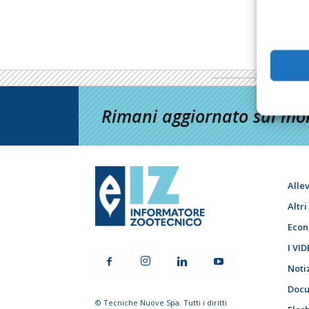
Rimani aggiornato sul mon
Alle
Altr
Econ
I VID
Noti
Docu
© Tecniche Nuove Spa. Tutti i diritti