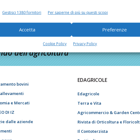
Gestisci 1380 fornitori
Per saperne di più su questi scopi
Accetta
Preferenze
Cookie Policy
Privacy Policy
do dell’agricoltura
EDAGRICOLE
vamento bovini
i allevamenti
Edagricole
omia e Mercati
Terra e Vita
EO DI IZ
Agricommercio & Garden Cent
zie dalle aziende
Rivista di Orticoltura e Floricol
menti
Il Contoterzista