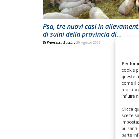
Psa, tre nuovi casi in allevament
di suini della provincia di...
Di
Francesca Baccino
29 Agosto 2023
Per forni
cookie p
queste t
come il 
mostrare
influire
Clicca q
scelte s
impostaz
pulsanti
parte in