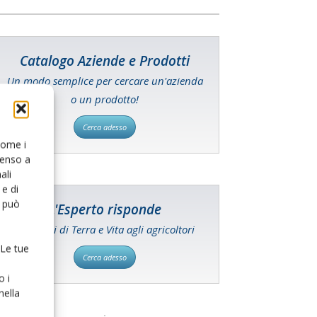
Catalogo Aziende e Prodotti
Un modo semplice per cercare un'azienda
o un prodotto!
Cerca adesso
 come i
senso a
ali
e di
o può
L'Esperto risponde
I consigli di Terra e Vita agli agricoltori
 Le tue
Cerca adesso
o i
nella