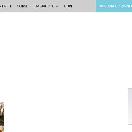
TATTI
CORSI
EDAGRICOLE
LIBRI
ABBONATI / RINN