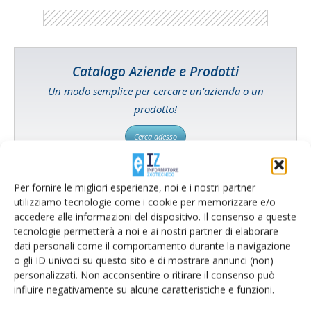
Catalogo Aziende e Prodotti
Un modo semplice per cercare un'azienda o un
prodotto!
Cerca adesso
Per fornire le migliori esperienze, noi e i nostri partner
utilizziamo tecnologie come i cookie per memorizzare e/o
L'Esperto risponde
accedere alle informazioni del dispositivo. Il consenso a queste
tecnologie permetterà a noi e ai nostri partner di elaborare
I consigli di Terra e Vita agli agricoltori
dati personali come il comportamento durante la navigazione
o gli ID univoci su questo sito e di mostrare annunci (non)
Cerca adesso
personalizzati. Non acconsentire o ritirare il consenso può
influire negativamente su alcune caratteristiche e funzioni.