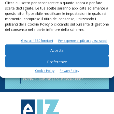
Clicca qui sotto per acconsentire a quanto sopra o per fare
scelte dettagliate. Le tue scelte saranno applicate solamente a
questo sito. È possibile modificare le impostazioni in qualsiasi
momento, compreso il ritiro del consenso, utilizzando i
pulsanti della Cookie Policy o cliccando sul pulsante di gestione
del consenso nella parte inferiore dello schermo.
Gestisci 1380 fornitori
Per saperne di più su questi scopi
Accetta
Rimani aggiornato sul mondo
Preferenze
dell’agricoltura
Cookie Policy
Privacy Policy
Iscriviti alle nostre newsletter