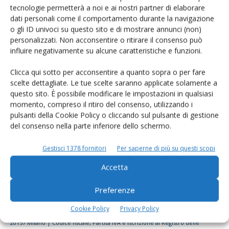
tecnologie permetterà a noi e ai nostri partner di elaborare
Rimani aggiornato sul mondo
dati personali come il comportamento durante la navigazione
dell’agricoltura
o gli ID univoci su questo sito e di mostrare annunci (non)
personalizzati. Non acconsentire o ritirare il consenso può
influire negativamente su alcune caratteristiche e funzioni.
Iscriviti alle nostre newsletter
Clicca qui sotto per acconsentire a quanto sopra o per fare
scelte dettagliate. Le tue scelte saranno applicate solamente a
questo sito. È possibile modificare le impostazioni in qualsiasi
momento, compreso il ritiro del consenso, utilizzando i
pulsanti della Cookie Policy o cliccando sul pulsante di gestione
del consenso nella parte inferiore dello schermo.
Gestisci 1378 fornitori
Per saperne di più su questi scopi
Accetta
Preferenze
Cookie Policy
Privacy Policy
© Tecniche Nuove Spa. Tutti i diritti riservati. Sede legale Via Eritrea 21 -
20157 Milano | Codice fiscale, Partita IVA e Iscrizione al Registro delle