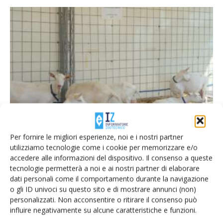
Le capre di Orzinuovi
Di C.A.
-
23 Settembre 2015
Per fornire le migliori esperienze, noi e i nostri partner
utilizziamo tecnologie come i cookie per memorizzare e/o
accedere alle informazioni del dispositivo. Il consenso a queste
tecnologie permetterà a noi e ai nostri partner di elaborare
E-magazine
dati personali come il comportamento durante la navigazione
Tecniche, prodotti e servizi dalle aziende
o gli ID univoci su questo sito e di mostrare annunci (non)
personalizzati. Non acconsentire o ritirare il consenso può
influire negativamente su alcune caratteristiche e funzioni.