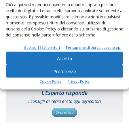
Clicca qui sotto per acconsentire a quanto sopra o per fare
scelte dettagliate. Le tue scelte saranno applicate solamente a
questo sito. È possibile modificare le impostazioni in qualsiasi
momento, compreso il ritiro del consenso, utilizzando i
pulsanti della Cookie Policy o cliccando sul pulsante di gestione
Catalogo Aziende e Prodotti
del consenso nella parte inferiore dello schermo.
Un modo semplice per cercare un'azienda o un
Gestisci 1380 fornitori
Per saperne di più su questi scopi
prodotto!
Accetta
Cerca adesso
Preferenze
Cookie Policy
Privacy Policy
L'Esperto risponde
I consigli di Terra e Vita agli agricoltori
Cerca adesso