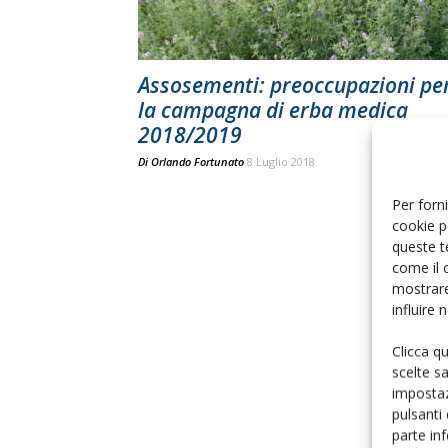
Assosementi: preoccupazioni pe
la campagna di erba medica
2018/2019
Di
Orlando Fortunato
8 Luglio 2018
Per forni
cookie p
queste t
come il 
mostrare
influire
Clicca q
scelte s
impostaz
pulsanti
parte in