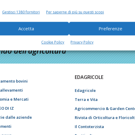
Gestisci 1380 fornitori
Per saperne di più su questi scopi
Accetta
Preferenze
Cookie Policy
Privacy Policy
do dell’agricoltura
EDAGRICOLE
vamento bovini
i allevamenti
Edagricole
omia e Mercati
Terra e Vita
EO DI IZ
Agricommercio & Garden Cent
zie dalle aziende
Rivista di Orticoltura e Floricol
menti
Il Contoterzista