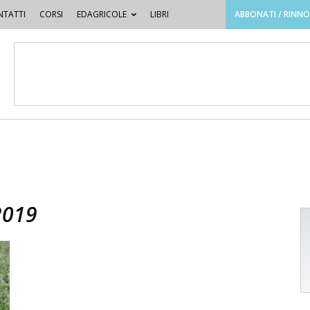
TATTI
CORSI
EDAGRICOLE
LIBRI
ABBONATI / RINN
2019