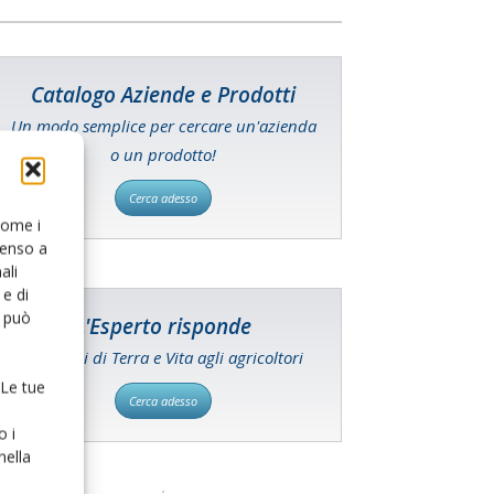
Catalogo Aziende e Prodotti
Un modo semplice per cercare un'azienda
o un prodotto!
Cerca adesso
 come i
senso a
ali
e di
o può
L'Esperto risponde
I consigli di Terra e Vita agli agricoltori
 Le tue
Cerca adesso
o i
nella