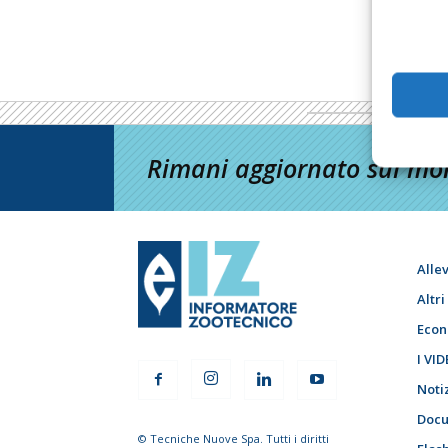
Rimani aggiornato sul mon
Alle
Altr
Econ
I VID
Noti
Docu
© Tecniche Nuove Spa. Tutti i diritti