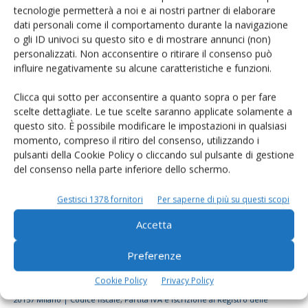
tecnologie permetterà a noi e ai nostri partner di elaborare
Rimani aggiornato sul mondo
dati personali come il comportamento durante la navigazione
dell’agricoltura
o gli ID univoci su questo sito e di mostrare annunci (non)
personalizzati. Non acconsentire o ritirare il consenso può
influire negativamente su alcune caratteristiche e funzioni.
Iscriviti alle nostre newsletter
Clicca qui sotto per acconsentire a quanto sopra o per fare
scelte dettagliate. Le tue scelte saranno applicate solamente a
questo sito. È possibile modificare le impostazioni in qualsiasi
momento, compreso il ritiro del consenso, utilizzando i
pulsanti della Cookie Policy o cliccando sul pulsante di gestione
del consenso nella parte inferiore dello schermo.
Gestisci 1378 fornitori
Per saperne di più su questi scopi
Accetta
Preferenze
Cookie Policy
Privacy Policy
© Tecniche Nuove Spa. Tutti i diritti riservati. Sede legale Via Eritrea 21 -
20157 Milano | Codice fiscale, Partita IVA e Iscrizione al Registro delle