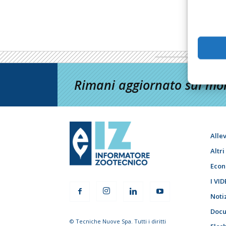
Rimani aggiornato sul mon
Alle
Altr
Econ
I VID
Noti
Docu
© Tecniche Nuove Spa. Tutti i diritti