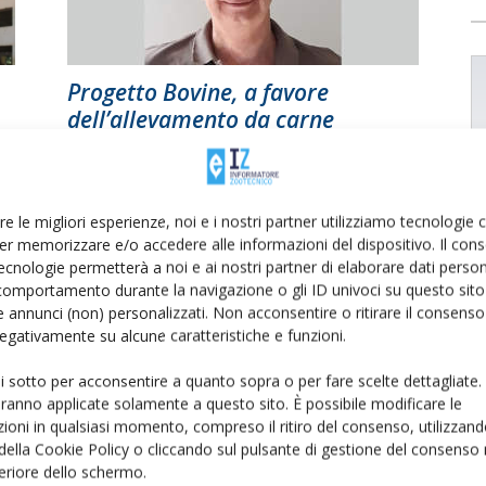
Progetto Bovine, a favore
dell’allevamento da carne
Di
Alessandra Ferretti
25 Settembre 2020
re le migliori esperienze, noi e i nostri partner utilizziamo tecnologie
er memorizzare e/o accedere alle informazioni del dispositivo. Il con
ecnologie permetterà a noi e ai nostri partner di elaborare dati person
comportamento durante la navigazione o gli ID univoci su questo sito 
 annunci (non) personalizzati. Non acconsentire o ritirare il consens
 negativamente su alcune caratteristiche e funzioni.
ui sotto per acconsentire a quanto sopra o per fare scelte dettagliate.
l
Araer, formazione per tecnici e
aranno applicate solamente a questo sito. È possibile modificare le
controllori
ioni in qualsiasi momento, compreso il ritiro del consenso, utilizzand
 della Cookie Policy o cliccando sul pulsante di gestione del consenso 
Di
Redazione Informatore Zootecnico
21 Gennaio 2020
feriore dello schermo.