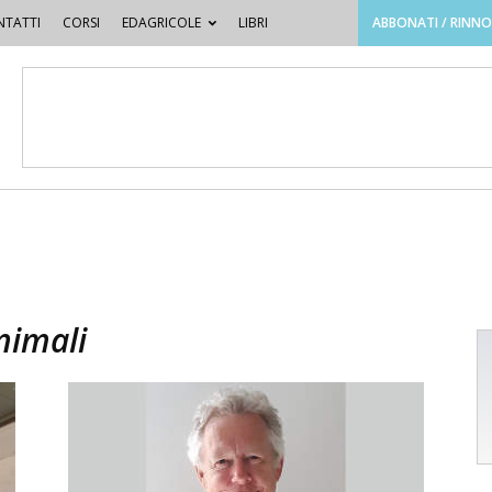
TATTI
CORSI
EDAGRICOLE
LIBRI
ABBONATI / RINN
nimali