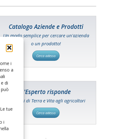
Catalogo Aziende e Prodotti
Un modo semplice per cercare un'azienda
o un prodotto!
Cerca adesso
 come i
senso a
ali
e di
o può
L'Esperto risponde
I consigli di Terra e Vita agli agricoltori
 Le tue
Cerca adesso
o i
nella