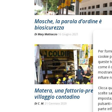
Mosche, la parola d’ordine è
biosicurezza
Di
Mary Mattiaccio
16 Giugno 2021
Per forni
cookie p
queste t
come il 
mostrare
influire
Clicca q
Matera, una fattoria-presepe ne
scelte s
villaggio contadino
impostaz
pulsanti
Di
C. M.
21 Gennaio 2020
parte in