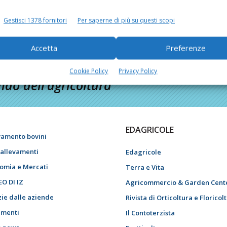
Gestisci 1378 fornitori
Per saperne di più su questi scopi
Accetta
Preferenze
Cookie Policy
Privacy Policy
do dell’agricoltura
EDAGRICOLE
vamento bovini
i allevamenti
Edagricole
omia e Mercati
Terra e Vita
EO DI IZ
Agricommercio & Garden Cent
zie dalle aziende
Rivista di Orticoltura e Floricol
menti
Il Contoterzista