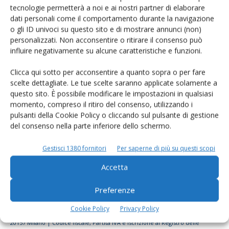
tecnologie permetterà a noi e ai nostri partner di elaborare
Rimani aggiornato sul mondo
dati personali come il comportamento durante la navigazione
dell’agricoltura
o gli ID univoci su questo sito e di mostrare annunci (non)
personalizzati. Non acconsentire o ritirare il consenso può
influire negativamente su alcune caratteristiche e funzioni.
Iscriviti alle nostre newsletter
Clicca qui sotto per acconsentire a quanto sopra o per fare
scelte dettagliate. Le tue scelte saranno applicate solamente a
questo sito. È possibile modificare le impostazioni in qualsiasi
momento, compreso il ritiro del consenso, utilizzando i
pulsanti della Cookie Policy o cliccando sul pulsante di gestione
del consenso nella parte inferiore dello schermo.
Gestisci 1380 fornitori
Per saperne di più su questi scopi
Accetta
Preferenze
Cookie Policy
Privacy Policy
© Tecniche Nuove Spa. Tutti i diritti riservati. Sede legale Via Eritrea 21 -
20157 Milano | Codice fiscale, Partita IVA e Iscrizione al Registro delle