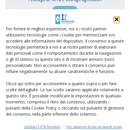
Cerca adesso
Per fornire le migliori esperienze, noi e i nostri partner
utilizziamo tecnologie come i cookie per memorizzare e/o
accedere alle informazioni del dispositivo. Il consenso a queste
tecnologie permetterà a noi e ai nostri partner di elaborare
dati personali come il comportamento durante la navigazione
o gli ID univoci su questo sito e di mostrare annunci (non)
personalizzati. Non acconsentire o ritirare il consenso può
influire negativamente su alcune caratteristiche e funzioni.
Clicca qui sotto per acconsentire a quanto sopra o per fare
Rimani aggiornato sul mondo
scelte dettagliate. Le tue scelte saranno applicate solamente a
questo sito. È possibile modificare le impostazioni in qualsiasi
dell’agricoltura
momento, compreso il ritiro del consenso, utilizzando i
pulsanti della Cookie Policy o cliccando sul pulsante di gestione
del consenso nella parte inferiore dello schermo.
Iscriviti alle nostre newsletter
Gestisci 1378 fornitori
Per saperne di più su questi scopi