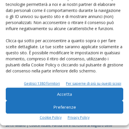
tecnologie permetterà a noi e ai nostri partner di elaborare
Rimani aggiornato sul mondo
dati personali come il comportamento durante la navigazione
dell’agricoltura
o gli ID univoci su questo sito e di mostrare annunci (non)
personalizzati. Non acconsentire o ritirare il consenso può
influire negativamente su alcune caratteristiche e funzioni.
Iscriviti alle nostre newsletter
Clicca qui sotto per acconsentire a quanto sopra o per fare
scelte dettagliate. Le tue scelte saranno applicate solamente a
questo sito. È possibile modificare le impostazioni in qualsiasi
momento, compreso il ritiro del consenso, utilizzando i
pulsanti della Cookie Policy o cliccando sul pulsante di gestione
del consenso nella parte inferiore dello schermo.
Gestisci 1380 fornitori
Per saperne di più su questi scopi
Accetta
Preferenze
Cookie Policy
Privacy Policy
© Tecniche Nuove Spa. Tutti i diritti riservati. Sede legale Via Eritrea 21 -
20157 Milano | Codice fiscale, Partita IVA e Iscrizione al Registro delle