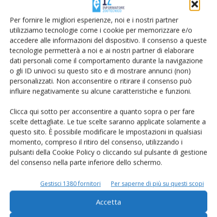
Tavolo lombardo latte: la filiera prova a
combattere il coronavirus
Per fornire le migliori esperienze, noi e i nostri partner
Di
Francesca Baccino
30 Marzo 2020
utilizziamo tecnologie come i cookie per memorizzare e/o
accedere alle informazioni del dispositivo. Il consenso a queste
tecnologie permetterà a noi e ai nostri partner di elaborare
dati personali come il comportamento durante la navigazione
o gli ID univoci su questo sito e di mostrare annunci (non)
personalizzati. Non acconsentire o ritirare il consenso può
influire negativamente su alcune caratteristiche e funzioni.
Clicca qui sotto per acconsentire a quanto sopra o per fare
scelte dettagliate. Le tue scelte saranno applicate solamente a
questo sito. È possibile modificare le impostazioni in qualsiasi
momento, compreso il ritiro del consenso, utilizzando i
pulsanti della Cookie Policy o cliccando sul pulsante di gestione
In Lombardia il siero non collocato può
del consenso nella parte inferiore dello schermo.
alimentare gli impianti di...
Di
Francesca Baccino
18 Marzo 2020
Gestisci 1380 fornitori
Per saperne di più su questi scopi
Accetta