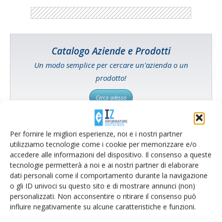
Catalogo Aziende e Prodotti
Un modo semplice per cercare un'azienda o un
prodotto!
Cerca adesso
Per fornire le migliori esperienze, noi e i nostri partner
utilizziamo tecnologie come i cookie per memorizzare e/o
L'Esperto risponde
accedere alle informazioni del dispositivo. Il consenso a queste
tecnologie permetterà a noi e ai nostri partner di elaborare
I consigli di Terra e Vita agli agricoltori
dati personali come il comportamento durante la navigazione
o gli ID univoci su questo sito e di mostrare annunci (non)
Cerca adesso
personalizzati. Non acconsentire o ritirare il consenso può
influire negativamente su alcune caratteristiche e funzioni.