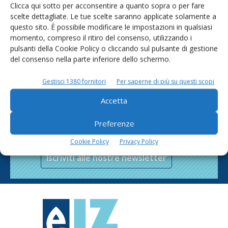
Clicca qui sotto per acconsentire a quanto sopra o per fare
scelte dettagliate. Le tue scelte saranno applicate solamente a
questo sito. È possibile modificare le impostazioni in qualsiasi
momento, compreso il ritiro del consenso, utilizzando i
pulsanti della Cookie Policy o cliccando sul pulsante di gestione
del consenso nella parte inferiore dello schermo.
Gestisci 1380 fornitori
Per saperne di più su questi scopi
Accetta
Rimani aggiornato sul mondo
Preferenze
dell’agricoltura
Cookie Policy
Privacy Policy
Iscriviti alle nostre newsletter