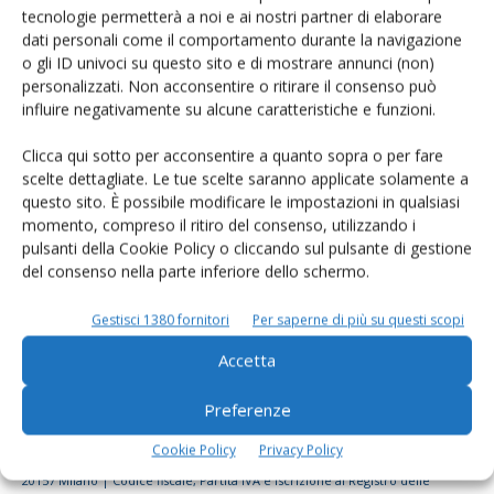
tecnologie permetterà a noi e ai nostri partner di elaborare
Rimani aggiornato sul mondo
dati personali come il comportamento durante la navigazione
dell’agricoltura
o gli ID univoci su questo sito e di mostrare annunci (non)
personalizzati. Non acconsentire o ritirare il consenso può
influire negativamente su alcune caratteristiche e funzioni.
Iscriviti alle nostre newsletter
Clicca qui sotto per acconsentire a quanto sopra o per fare
scelte dettagliate. Le tue scelte saranno applicate solamente a
questo sito. È possibile modificare le impostazioni in qualsiasi
momento, compreso il ritiro del consenso, utilizzando i
pulsanti della Cookie Policy o cliccando sul pulsante di gestione
del consenso nella parte inferiore dello schermo.
Gestisci 1380 fornitori
Per saperne di più su questi scopi
Accetta
Preferenze
Cookie Policy
Privacy Policy
© Tecniche Nuove Spa. Tutti i diritti riservati. Sede legale Via Eritrea 21 -
20157 Milano | Codice fiscale, Partita IVA e Iscrizione al Registro delle