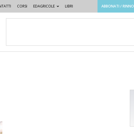
TATTI
CORSI
EDAGRICOLE
LIBRI
ABBONATI / RINN