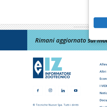
Rimani aggiornato sul mon
Alle
Altr
Econ
I VID
Noti
Docu
© Tecniche Nuove Spa. Tutti i diritti