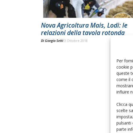
Nova Agricoltura Mais, Lodi: le
relazioni della tavola rotonda
Di
Giorgio Setti
3 Ottobre 2018
Per forni
cookie p
queste t
come il 
mostrare
influire
Clicca q
scelte s
impostaz
pulsanti
parte in