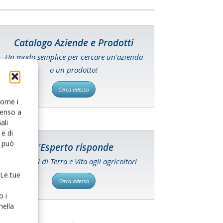
Catalogo Aziende e Prodotti
Un modo semplice per cercare un'azienda
o un prodotto!
Cerca adesso
 come i
senso a
ali
e di
o può
L'Esperto risponde
I consigli di Terra e Vita agli agricoltori
 Le tue
Cerca adesso
o i
nella