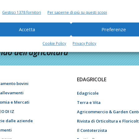
Gestisci 1378 fornitori
Per saperne di più su questi scopi
Accetta
Preferenze
Cookie Policy
Privacy Policy
do dell’agricoltura
EDAGRICOLE
vamento bovini
i allevamenti
Edagricole
omia e Mercati
Terra e Vita
EO DI IZ
Agricommercio & Garden Cent
zie dalle aziende
Rivista di Orticoltura e Floricol
menti
Il Contoterzista