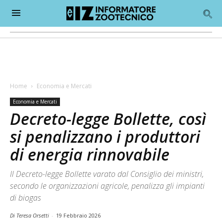
Home
Economia e Mercati
Economia e Mercati
Decreto-legge Bollette, così
si penalizzano i produttori
di energia rinnovabile
Il Decreto-legge Bollette varato dal Consiglio dei ministri,
secondo le organizzazioni agricole, penalizza gli impianti
di biogas
Di Teresa Orsetti
-
19 Febbraio 2026