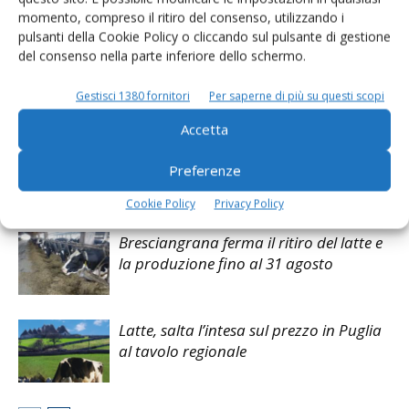
momento, compreso il ritiro del consenso, utilizzando i
pulsanti della Cookie Policy o cliccando sul pulsante di gestione
Facebook
Twitter
del consenso nella parte inferiore dello schermo.
Gestisci 1380 fornitori
Per saperne di più su questi scopi
Articoli correlati
Accetta
Mocellin, Confcooperative
Preferenze
Agroalimentare: «Con il caldo estremo
ridotta la produzione di latte»
Cookie Policy
Privacy Policy
Bresciangrana ferma il ritiro del latte e
la produzione fino al 31 agosto
Latte, salta l’intesa sul prezzo in Puglia
al tavolo regionale