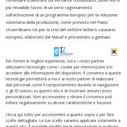
più rinviabile l’avvio di un serio ragionamento
sull’attivazione di un programma europeo per la riduzione
volontaria della produzione, come previsto nel Piano
straordinario Ue per la crisi del settore lattiero-caseario
europeo, elaborato dal Masaf e presentato a gennaio
2026 al Consiglio Agrifish».
La sfida si sposterà ora sul monitoraggio dei volumi
Per fornire le migliori esperienze, noi e i nostri partner
produttivi e sull'applicazione delle regole concordate con
utilizziamo tecnologie come i cookie per memorizzare e/o
accedere alle informazioni del dispositivo. Il consenso a queste
l'obiettivo di evitare squilibri di mercato e mantenere
tecnologie permetterà a noi e ai nostri partner di elaborare
sostenibile la remunerazione del latte alla stalla.
dati personali come il comportamento durante la navigazione
o gli ID univoci su questo sito e di mostrare annunci (non)
personalizzati. Non acconsentire o ritirare il consenso può
TAG
accordo
Cristiano Fini
Ettore Prandini
latte
influire negativamente su alcune caratteristiche e funzioni.
ministero dell'Agricoltura
prezzo
Tommaso Battista
Clicca qui sotto per acconsentire a quanto sopra o per fare
scelte dettagliate. Le tue scelte saranno applicate solamente a
questo sito. È possibile modificare le impostazioni in qualsiasi