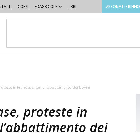
TATTI
CORSI
EDAGRICOLE
LIBRI
ABBONATI / RINN
oteste in Francia, si teme l’abbattimento dei bovini
se, proteste in
 l’abbattimento dei