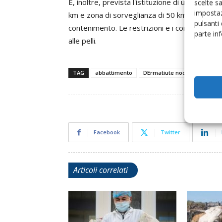
È, inoltre, prevista l'istituzione di una zona d
scelte s
impostaz
km e zona di sorveglianza di 50 km), all'intern
pulsanti
contenimento. Le restrizioni e i controlli si e
parte in
alle pelli.
TAG
abbattimento
DErmatiute nodulare contag
Facebook
Twitter
Articoli correlati