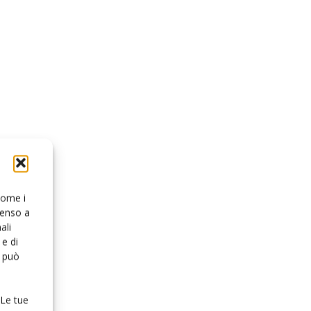
 come i
senso a
ali
e di
o può
 Le tue