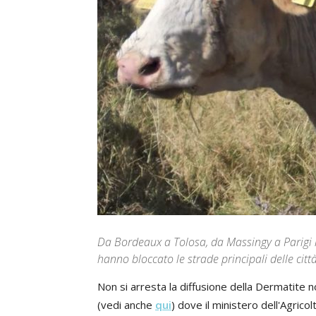
Da Bordeaux a Tolosa, da Massingy a Parigi le
hanno bloccato le strade principali delle citt
Non si arresta la diffusione della Dermatite 
(vedi anche
qui
) dove il ministero dell'Agrico