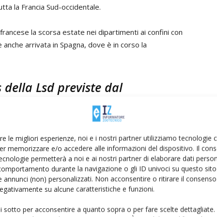
ta la Francia Sud-occidentale.
francese la scorsa estate nei dipartimenti ai confini con
 è anche arrivata in Spagna, dove è in corso la
 della Lsd previste dal
 Stati membri dell'Unione europea devono rispettare la
re le migliori esperienze, noi e i nostri partner utilizziamo tecnologie
rata l'elevata contagiosità della malattia, il lungo
er memorizzare e/o accedere alle informazioni del dispositivo. Il con
la salute animale, il regolamento Ue 687 del 2020
ecnologie permetterà a noi e ai nostri partner di elaborare dati person
ti nell'allevamento colpito, il blocco delle
comportamento durante la navigazione o gli ID univoci su questo sito 
 annunci (non) personalizzati. Non acconsentire o ritirare il consens
ure di biosicurezza, tra cui pulizia, disinfezione e
 negativamente su alcune caratteristiche e funzioni.
rto.
ui sotto per acconsentire a quanto sopra o per fare scelte dettagliate.