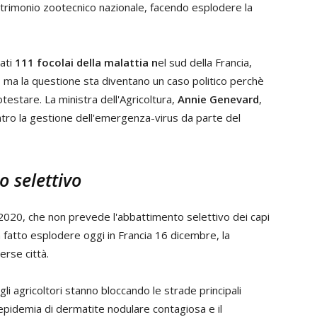
patrimonio zootecnico nazionale, facendo esplodere la
vati
111 focolai della malattia n
el sud della Francia,
e, ma la questione sta diventano un caso politico perchè
testare. La ministra dell'Agricoltura,
Annie Genevard
,
contro la gestione dell'emergenza-virus da parte del
o selettivo
2020, che non prevede l'abbattimento selettivo dei capi
a fatto esplodere oggi in Francia 16 dicembre, la
erse città.
i agricoltori stanno bloccando le strade principali
epidemia di dermatite nodulare contagiosa e il