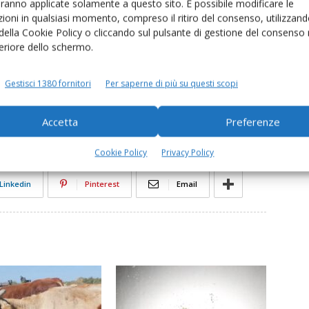
i restrizione attorno al focolaio (zona di protezione di 20
aranno applicate solamente a questo sito. È possibile modificare le
ioni in qualsiasi momento, compreso il ritiro del consenso, utilizzand
o delle quali si applicano specifiche misure di
 della Cookie Policy o cliccando sul pulsante di gestione del consenso 
stendono anche al latte crudo, allo sperma, agli ovociti e
feriore dello schermo.
Gestisci 1380 fornitori
Per saperne di più su questi scopi
iosa bovina
Francia
Lumpy skin disease
proteste
Accetta
Preferenze
Cookie Policy
Privacy Policy
Linkedin
Pinterest
Email