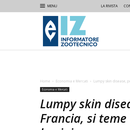
LA RIVISTA
CON
IZ
Informatore
Zootecnico
Home
Economia e Mercati
Lumpy skin disease, pr
Economia e Mercati
Lumpy skin disea
Francia, si teme