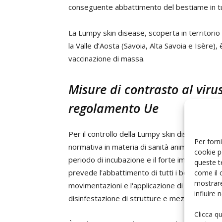
conseguente abbattimento del bestiame in tut
La Lumpy skin disease, scoperta in territorio 
la Valle d’Aosta (Savoia, Alta Savoia e Isère),
vaccinazione di massa.
Misure di contrasto al virus
regolamento Ue
Per il controllo della Lumpy skin disease gli
Per forni
normativa in materia di sanità animale. Conside
cookie p
periodo di incubazione e il forte impatto sul
queste t
prevede l'abbattimento di tutti i bovini presen
come il 
mostrare
movimentazioni e l'applicazione di rigorose mis
influire
disinfestazione di strutture e mezzi di traspo
Clicca q