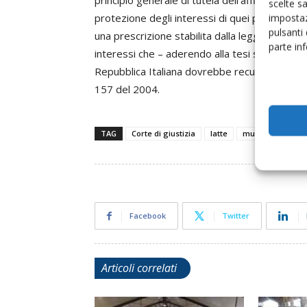
principio generale di tutela dell’affidamento
scelte s
protezione degli interessi di quei produttori
impostaz
pulsanti
una prescrizione stabilita dalla legge naziona
parte in
interessi che – aderendo alla tesi seguita dag
Repubblica Italiana dovrebbe recuperare quanto
157 del 2004.
TAG
Corte di giustizia
latte
multe
quote l
Facebook
Twitter
Articoli correlati