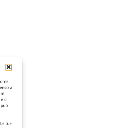
 come i
senso a
ali
e di
o può
 Le tue