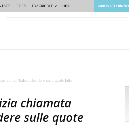
TATTI
CORSI
EDAGRICOLE
LIBRI
ABBONATI / RINN
hiamata dall’Italia a decidere sulle quote latte
tizia chiamata
idere sulle quote