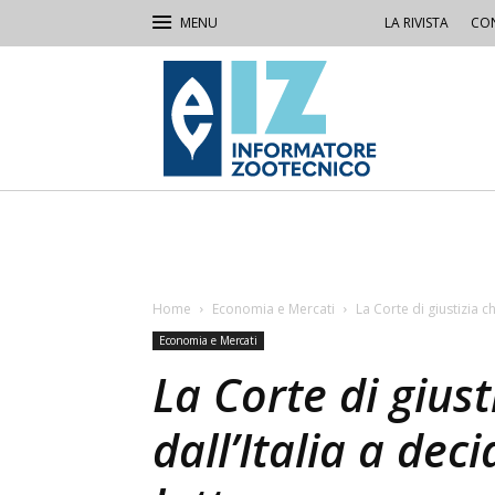
LA RIVISTA
CON
IZ
Informatore
Zootecnico
Home
Economia e Mercati
La Corte di giustizia c
Economia e Mercati
La Corte di gius
dall’Italia a dec