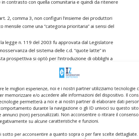
in contrasto con quella comunitaria e quindi da ritenere
l’art. 2, comma 3, non configuri l’insieme dei produttori
o mensile come una “categoria prioritaria” ai sensi del
he la legge n. 119 del 2003 fu approvata dal Legislatore
 inosservanza del sistema delle c.d. “quote latte” in
esta prospettiva si optò per l’introduzione di obblighi a
latte, come l’obbligo qui contestato ma in definitiva fu una
o obbligo da parte degli Stati membri fu, difatti,
one, volti ad arginare tale pernicioso fenomeno e a
re le migliori esperienze, noi e i nostri partner utilizziamo tecnologie
tto sovranazionale.
er memorizzare e/o accedere alle informazioni del dispositivo. Il con
ziale, ha affermato di non ignorare che la primazia del
ecnologie permetterà a noi e ai nostri partner di elaborare dati person
olazioni dello stesso ordinamento da parte della
comportamento durante la navigazione o gli ID univoci su questo sito 
 annunci (non) personalizzati. Non acconsentire o ritirare il consens
ate dalla finalità di assicurare un maggiore rispetto della
 negativamente su alcune caratteristiche e funzioni.
glio di Stato appartiene al diritto dell’Unione anche il
ui sotto per acconsentire a quanto sopra o per fare scelte dettagliate.