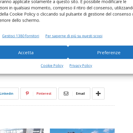
 che, nel caso descritto, sembrerebbe consentire la
aranno applicate solamente a questo sito. È possibile modificare le
 e di quegli acquirenti che abbiano comunque rispettato
ioni in qualsiasi momento, compreso il ritiro del consenso, utilizzand
 della Cookie Policy o cliccando sul pulsante di gestione del consenso 
le rispetto a coloro che non l’abbiano rispettata,
feriore dello schermo.
li appellanti – verrebbero pregiudicati, posto che la
 ad essi restituito in base al predetto art. 2, d.l. n.
Gestisci 1380 fornitori
Per saperne di più su questi scopi
Accetta
Preferenze
atte
Cookie Policy
Privacy Policy
Linkedin
Pinterest
Email