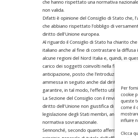
che hanno rispettato una normativa nazionale 
non valida.
Difatti è opinione del Consiglio di Stato che, 
che abbiano rispettato l’obbligo di versament
diritto dell’Unione europea.
Al riguardo il Consiglio di Stato ha chiarito c
italiano anche al fine di contrastare la diffusa
alcune regioni del Nord Italia e, quindi, in qu
carico dei soggetti coinvolti nella filiera del 
anticipazione, posto che l’introduzione di dett
ammessa in seguito anche dal diritto dell’Uni
Per forni
garantire, in tal modo, l’effetto utile del diri
cookie p
La Sezione del Consiglio con il rinvio pregiudi
queste t
diritto dell’Unione non giustifica di per sé vi
come il 
mostrare
legislazione degli Stati membri, ancorché ispir
influire
normativa sovranazionale.
Sennonché, secondo quanto affermato dal Consi
Clicca q