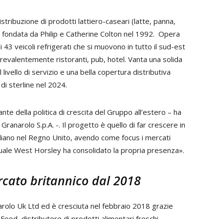
tribuzione di prodotti lattiero-caseari (latte, panna,
, fondata da Philip e Catherine Colton nel 1992. Opera
 43 veicoli refrigerati che si muovono in tutto il sud-est
 prevalentemente ristoranti, pub, hotel. Vanta una solida
 livello di servizio e una bella copertura distributiva
 di sterline nel 2024.
nte della politica di crescita del Gruppo all’estero – ha
 Granarolo S.p.A. -. Il progetto è quello di far crescere in
taliano nel Regno Unito, avendo come focus i mercati
quale West Horsley ha consolidato la propria presenza».
rcato britannico dal 2018
arolo Uk Ltd ed è cresciuta nel febbraio 2018 grazie
ood, distributore di prodotti alimentari freschi,