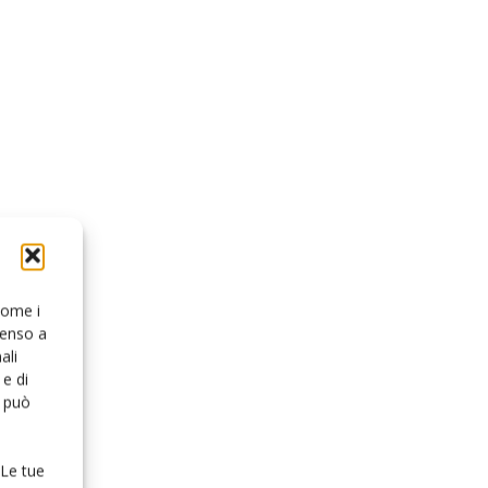
 come i
senso a
ali
e di
o può
 Le tue