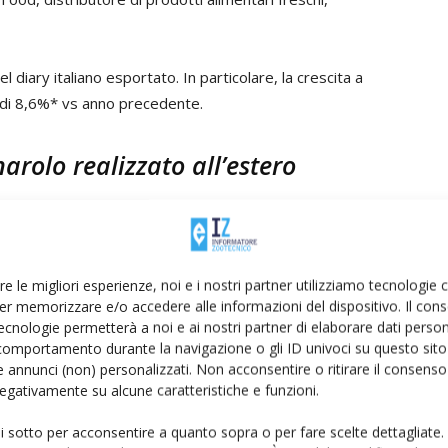
 diary italiano esportato. In particolare, la crescita a
 di 8,6%* vs anno precedente.
arolo realizzato all’estero
appresentano ca. il 40% del totale. L’azienda si è
 prodotti dairy italiani nel mondo, arrivando a
o nel mondo.
re le migliori esperienze, noi e i nostri partner utilizziamo tecnologie
er memorizzare e/o accedere alle informazioni del dispositivo. Il con
izzazione ed in particolare In Inghilterra e Germania in
ecnologie permetterà a noi e ai nostri partner di elaborare dati person
comportamento durante la navigazione o gli ID univoci su questo sito 
 annunci (non) personalizzati. Non acconsentire o ritirare il consens
 negativamente su alcune caratteristiche e funzioni.
Anthony Bosco
, Chief executive officer di Granarolo Uk
 Horsley con la nostra vasta gamma di formaggi italiani
ui sotto per acconsentire a quanto sopra o per fare scelte dettagliate.