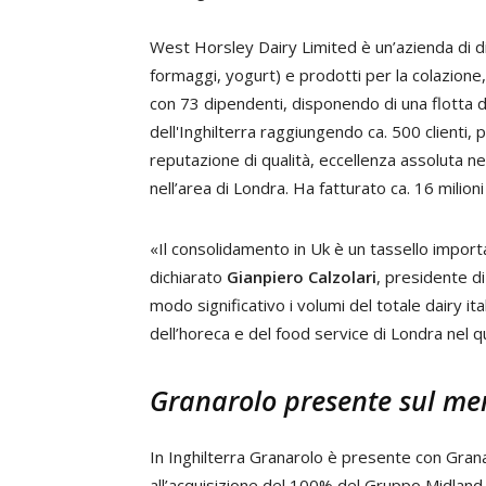
West Horsley Dairy Limited è un’azienda di dis
formaggi, yogurt) e prodotti per la colazione
con 73 dipendenti, disponendo di una flotta di
dell'Inghilterra raggiungendo ca. 500 clienti,
reputazione di qualità, eccellenza assoluta nel
nell’area di Londra. Ha fatturato ca. 16 milioni
«Il consolidamento in Uk è un tassello importa
dichiarato
Gianpiero Calzolari
, presidente di
modo significativo i volumi del totale dairy i
dell’horeca e del food service di Londra nel 
Granarolo presente sul me
In Inghilterra Granarolo è presente con Gran
all’acquisizione del 100% del Gruppo Midland F