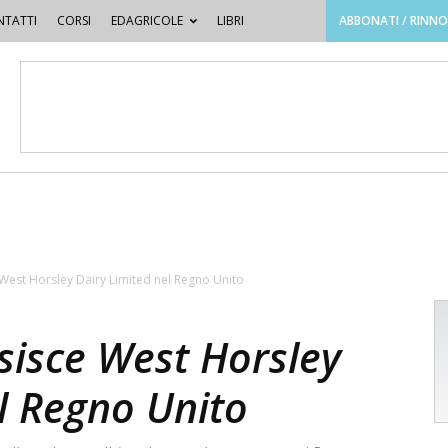
TATTI
CORSI
EDAGRICOLE
LIBRI
ABBONATI / RINN
West Horsley Dairy Limited nel Regno Unito
sisce West Horsley
l Regno Unito