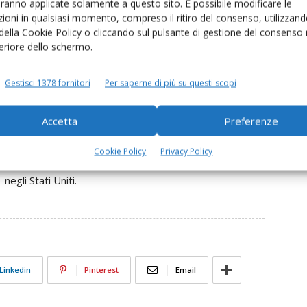
a, Stracciatella, Mascarpone, Parmigiano Reggiano Dop,
aranno applicate solamente a questo sito. È possibile modificare le
ioni in qualsiasi momento, compreso il ritiro del consenso, utilizzand
lità Italiane».
 della Cookie Policy o cliccando sul pulsante di gestione del consenso 
feriore dello schermo.
n'azienda come Granarolo, che ha fatto della qualità dei
mo certi - hanno commentato
Philip e Catherine Colton
,
Gestisci 1378 fornitori
Per saperne di più su questi scopi
a perfetta e che massimizzerà il valore dell'offerta di
merosi clienti che negli anni hanno riposto in noi la loro
Accetta
Preferenze
Cookie Policy
Privacy Policy
sul territorio nazionale, 2 siti produttivi in Francia, 3 in
negli Stati Uniti.
Linkedin
Pinterest
Email