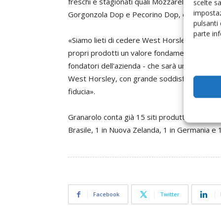
freschi e stagionati quali Mozzarella, Burrat
scelte s
impostaz
Gorgonzola Dop e Pecorino Dop, e altre specia
pulsanti
parte in
«Siamo lieti di cedere West Horsley Dairy a u
propri prodotti un valore fondamentale. Sia
fondatori dell'azienda - che sarà una combinat
West Horsley, con grande soddisfazione dei nu
fiducia».
Granarolo conta già 15 siti produttivi dislocati 
Brasile, 1 in Nuova Zelanda, 1 in Germania e 1 
Facebook
Twitter