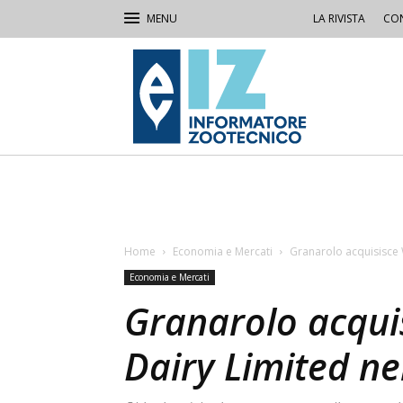
LA RIVISTA
CON
IZ
Informatore
Zootecnico
Home
Economia e Mercati
Granarolo acquisisce 
Economia e Mercati
Granarolo acqui
Dairy Limited ne