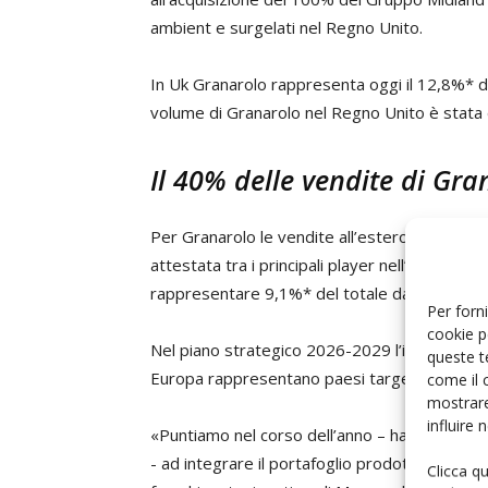
ambient e surgelati nel Regno Unito.
In Uk Granarolo rappresenta oggi il 12,8%* del
volume di Granarolo nel Regno Unito è stata
Il 40% delle vendite di Gran
Per Granarolo le vendite all’estero nel 2025 r
attestata tra i principali player nell’export di
rappresentare 9,1%* del totale dairy italian
Per forni
cookie p
Nel piano strategico 2026-2029 l’internazional
queste t
Europa rappresentano paesi target.
come il 
mostrare
influire
«Puntiamo nel corso dell’anno – ha aggiunto
- ad integrare il portafoglio prodotti di West
Clicca q