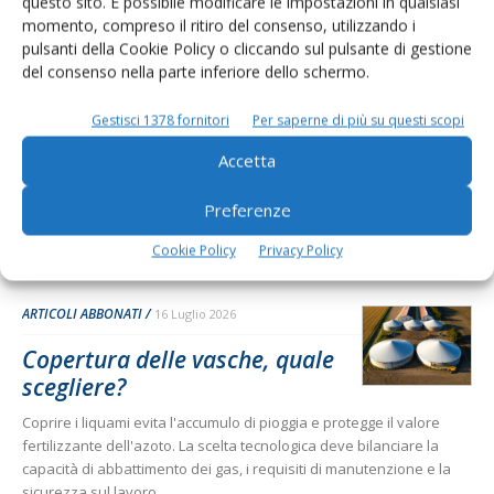
questo sito. È possibile modificare le impostazioni in qualsiasi
Dalla stessa categoria
momento, compreso il ritiro del consenso, utilizzando i
pulsanti della Cookie Policy o cliccando sul pulsante di gestione
del consenso nella parte inferiore dello schermo.
ARTICOLI ABBONATI
30 Luglio 2026
Così i centri genetici fanno
Gestisci 1378 fornitori
Per saperne di più su questi scopi
crescere la zootecnia italiana
Accetta
La loro esperienza mostra come gli aspetti chiave del loro lavoro
siano genomica, selezione e valorizzazione economica
Preferenze
Di Chiara Santomassimo
-
Cookie Policy
Privacy Policy
ARTICOLI ABBONATI
16 Luglio 2026
Copertura delle vasche, quale
scegliere?
Coprire i liquami evita l'accumulo di pioggia e protegge il valore
fertilizzante dell'azoto. La scelta tecnologica deve bilanciare la
capacità di abbattimento dei gas, i requisiti di manutenzione e la
sicurezza sul lavoro