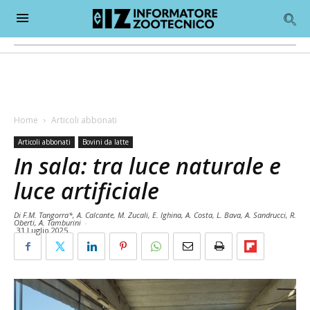
Home
Articoli abbonati
Articoli abbonati
Bovini da latte
In sala: tra luce naturale e
luce artificiale
Di F.M. Tangorra*, A. Calcante, M. Zucali, E. Ighina, A. Costa, L. Bava, A. Sandrucci, R.
Oberti, A. Tamburini
-
31 Luglio 2025