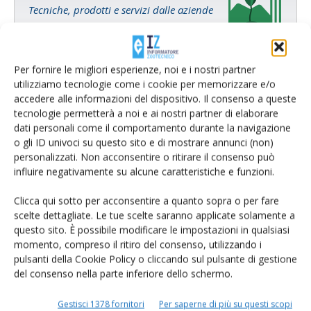
Tecniche, prodotti e servizi dalle aziende
Per fornire le migliori esperienze, noi e i nostri partner
utilizziamo tecnologie come i cookie per memorizzare e/o
accedere alle informazioni del dispositivo. Il consenso a queste
tecnologie permetterà a noi e ai nostri partner di elaborare
dati personali come il comportamento durante la navigazione
Catalogo Aziende e Prodotti
o gli ID univoci su questo sito e di mostrare annunci (non)
personalizzati. Non acconsentire o ritirare il consenso può
Un modo semplice per cercare un'azienda o un
influire negativamente su alcune caratteristiche e funzioni.
prodotto!
Clicca qui sotto per acconsentire a quanto sopra o per fare
Cerca adesso
scelte dettagliate. Le tue scelte saranno applicate solamente a
questo sito. È possibile modificare le impostazioni in qualsiasi
momento, compreso il ritiro del consenso, utilizzando i
pulsanti della Cookie Policy o cliccando sul pulsante di gestione
del consenso nella parte inferiore dello schermo.
L'Esperto risponde
Gestisci 1378 fornitori
Per saperne di più su questi scopi
I consigli di Terra e Vita agli agricoltori