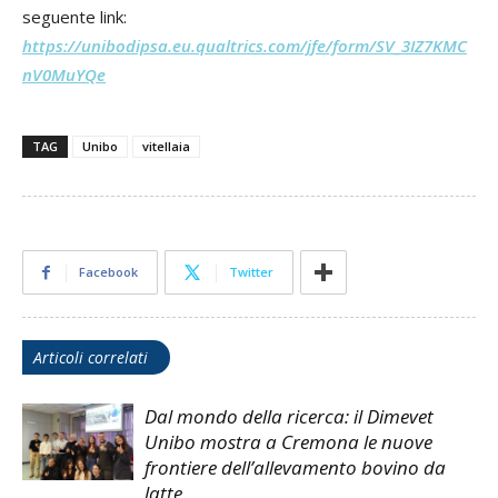
seguente link:
https://unibodipsa.eu.qualtrics.com/jfe/form/SV_3IZ7KMC
nV0MuYQe
TAG
Unibo
vitellaia
Facebook
Twitter
Articoli correlati
Dal mondo della ricerca: il Dimevet
Unibo mostra a Cremona le nuove
frontiere dell’allevamento bovino da
latte