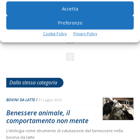
Accetta
Cerca adesso
Preferenze
Cookie Policy
Privacy Policy
Dalla stessa categoria
BOVINI DA LATTE
31 Luglio 2026
Benessere animale, il
comportamento non mente
L'etologia come strumento di valutazione del benessere nella
bovina da latte