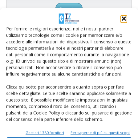
Cerca adesso
Per fornire le migliori esperienze, noi e i nostri partner
utilizziamo tecnologie come i cookie per memorizzare e/o
accedere alle informazioni del dispositivo. Il consenso a queste
tecnologie permetterà a noi e ai nostri partner di elaborare
dati personali come il comportamento durante la navigazione
o gli ID univoci su questo sito e di mostrare annunci (non)
personalizzati. Non acconsentire o ritirare il consenso può
influire negativamente su alcune caratteristiche e funzioni.
Clicca qui sotto per acconsentire a quanto sopra o per fare
Rimani aggiornato sul mondo
scelte dettagliate. Le tue scelte saranno applicate solamente a
questo sito. È possibile modificare le impostazioni in qualsiasi
dell’agricoltura
momento, compreso il ritiro del consenso, utilizzando i
pulsanti della Cookie Policy o cliccando sul pulsante di gestione
del consenso nella parte inferiore dello schermo.
Iscriviti alle nostre newsletter
Gestisci 1380 fornitori
Per saperne di più su questi scopi