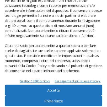
Per fornire le migliori esperienze, noi e i nostri partner
utilizziamo tecnologie come i cookie per memorizzare e/o
accedere alle informazioni del dispositivo. Il consenso a queste
tecnologie permetterà a noi e ai nostri partner di elaborare
dati personali come il comportamento durante la navigazione
o gli ID univoci su questo sito e di mostrare annunci (non)
Rimani aggiornato sul mondo
personalizzati. Non acconsentire o ritirare il consenso può
influire negativamente su alcune caratteristiche e funzioni.
dell’agricoltura
Clicca qui sotto per acconsentire a quanto sopra o per fare
scelte dettagliate. Le tue scelte saranno applicate solamente a
Iscriviti alle nostre newsletter
questo sito. È possibile modificare le impostazioni in qualsiasi
momento, compreso il ritiro del consenso, utilizzando i
pulsanti della Cookie Policy o cliccando sul pulsante di gestione
del consenso nella parte inferiore dello schermo.
Gestisci 1380 fornitori
Per saperne di più su questi scopi
Accetta
Preferenze