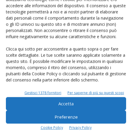
accedere alle informazioni del dispositivo. Il consenso a queste
tecnologie permetterà a noi e ai nostri partner di elaborare
dati personali come il comportamento durante la navigazione
Rimani aggiornato sul mondo
o gli ID univoci su questo sito e di mostrare annunci (non)
personalizzati. Non acconsentire o ritirare il consenso può
dell’agricoltura
influire negativamente su alcune caratteristiche e funzioni.
Clicca qui sotto per acconsentire a quanto sopra o per fare
Iscriviti alle nostre newsletter
scelte dettagliate. Le tue scelte saranno applicate solamente a
questo sito. È possibile modificare le impostazioni in qualsiasi
momento, compreso il ritiro del consenso, utilizzando i
pulsanti della Cookie Policy o cliccando sul pulsante di gestione
del consenso nella parte inferiore dello schermo.
Gestisci 1378 fornitori
Per saperne di più su questi scopi
Accetta
Preferenze
Cookie Policy
Privacy Policy