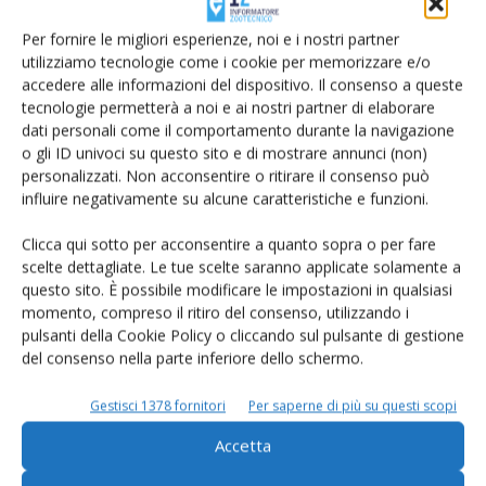
Per fornire le migliori esperienze, noi e i nostri partner
utilizziamo tecnologie come i cookie per memorizzare e/o
accedere alle informazioni del dispositivo. Il consenso a queste
tecnologie permetterà a noi e ai nostri partner di elaborare
dati personali come il comportamento durante la navigazione
o gli ID univoci su questo sito e di mostrare annunci (non)
personalizzati. Non acconsentire o ritirare il consenso può
influire negativamente su alcune caratteristiche e funzioni.
Rimani aggiornato sul mondo
dell’agricoltura
Clicca qui sotto per acconsentire a quanto sopra o per fare
scelte dettagliate. Le tue scelte saranno applicate solamente a
questo sito. È possibile modificare le impostazioni in qualsiasi
momento, compreso il ritiro del consenso, utilizzando i
Iscriviti alle nostre newsletter
pulsanti della Cookie Policy o cliccando sul pulsante di gestione
del consenso nella parte inferiore dello schermo.
Gestisci 1378 fornitori
Per saperne di più su questi scopi
Accetta