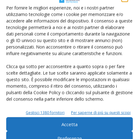
Per fornire le migliori esperienze, noi e i nostri partner
utilizziamo tecnologie come i cookie per memorizzare e/o
accedere alle informazioni del dispositivo. Il consenso a queste
tecnologie permetterà a noi e ai nostri partner di elaborare
dati personali come il comportamento durante la navigazione
o gli ID univoci su questo sito e di mostrare annunci (non)
personalizzati. Non acconsentire o ritirare il consenso può
Rimani aggiornato sul mondo
influire negativamente su alcune caratteristiche e funzioni.
dell’agricoltura
Clicca qui sotto per acconsentire a quanto sopra o per fare
scelte dettagliate. Le tue scelte saranno applicate solamente a
questo sito. È possibile modificare le impostazioni in qualsiasi
Iscriviti alle nostre newsletter
momento, compreso il ritiro del consenso, utilizzando i
pulsanti della Cookie Policy o cliccando sul pulsante di gestione
del consenso nella parte inferiore dello schermo.
Gestisci 1380 fornitori
Per saperne di più su questi scopi
Accetta
Preferenze