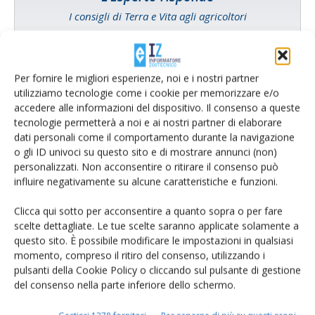
I consigli di Terra e Vita agli agricoltori
Cerca adesso
Per fornire le migliori esperienze, noi e i nostri partner
utilizziamo tecnologie come i cookie per memorizzare e/o
accedere alle informazioni del dispositivo. Il consenso a queste
tecnologie permetterà a noi e ai nostri partner di elaborare
dati personali come il comportamento durante la navigazione
o gli ID univoci su questo sito e di mostrare annunci (non)
personalizzati. Non acconsentire o ritirare il consenso può
influire negativamente su alcune caratteristiche e funzioni.
Clicca qui sotto per acconsentire a quanto sopra o per fare
scelte dettagliate. Le tue scelte saranno applicate solamente a
Rimani aggiornato sul mondo
questo sito. È possibile modificare le impostazioni in qualsiasi
momento, compreso il ritiro del consenso, utilizzando i
dell’agricoltura
pulsanti della Cookie Policy o cliccando sul pulsante di gestione
del consenso nella parte inferiore dello schermo.
Iscriviti alle nostre newsletter